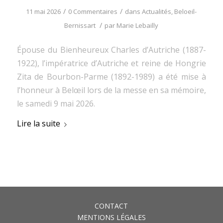
/
/
11 mai 2026
0 Commentaires
dans
Actualités
,
Beloeil-
/
Bernissart
par
Marie Lebailly
Épouse du Bienheureux Charles d’Autriche (1887-
1922), l’impératrice d’Autriche et reine de Hongrie
Zita de Bourbon-Parme (1892-1989) a été mise à
l’honneur à Belœil lors de la messe en sa mémoire,
le samedi 9 mai 2026.
Lire la suite
CONTACT
MENTIONS LÉGALES