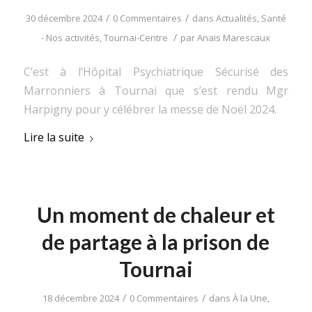
/
/
30 décembre 2024
0 Commentaires
dans
Actualités
,
Santé
/
- Nos activités
,
Tournai-Centre
par
Anaïs Marescaux
C’est à l’Hôpital Psychiatrique Sécurisé des
Marronniers à Tournai que s’est rendu Mgr
Harpigny pour y célébrer la messe de Noël 2024.
Lire la suite
Un moment de chaleur et
de partage à la prison de
Tournai
/
/
18 décembre 2024
0 Commentaires
dans
À la Une
,