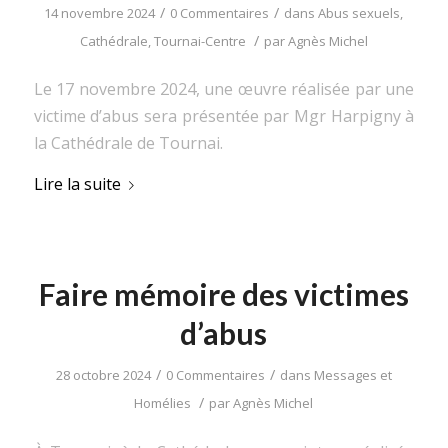
/
/
14 novembre 2024
0 Commentaires
dans
Abus sexuels
,
/
Cathédrale
,
Tournai-Centre
par
Agnès Michel
Le 17 novembre 2024, une œuvre réalisée par une
victime d’abus sera présentée par Mgr Harpigny à
la Cathédrale de Tournai.
Lire la suite
Faire mémoire des victimes
d’abus
/
/
28 octobre 2024
0 Commentaires
dans
Messages et
/
Homélies
par
Agnès Michel