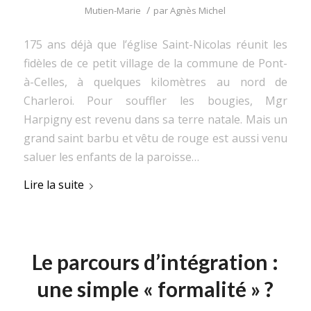
/
Mutien-Marie
par
Agnès Michel
175 ans déjà que l’église Saint-Nicolas réunit les
fidèles de ce petit village de la commune de Pont-
à-Celles, à quelques kilomètres au nord de
Charleroi. Pour souffler les bougies, Mgr
Harpigny est revenu dans sa terre natale. Mais un
grand saint barbu et vêtu de rouge est aussi venu
saluer les enfants de la paroisse…
Lire la suite
Le parcours d’intégration :
une simple « formalité » ?