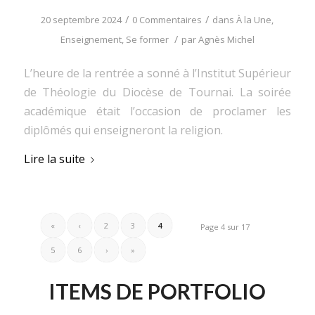
/
/
20 septembre 2024
0 Commentaires
dans
À la Une
,
/
Enseignement
,
Se former
par
Agnès Michel
L’heure de la rentrée a sonné à l’Institut Supérieur
de Théologie du Diocèse de Tournai. La soirée
académique était l’occasion de proclamer les
diplômés qui enseigneront la religion.
Lire la suite
«
‹
2
3
4
Page 4 sur 17
5
6
›
»
ITEMS DE PORTFOLIO