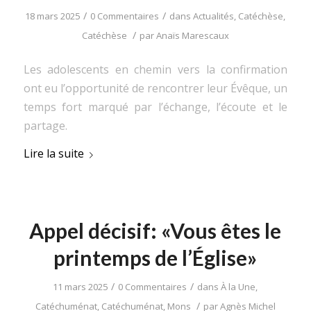
/
/
18 mars 2025
0 Commentaires
dans
Actualités
,
Catéchèse
,
/
Catéchèse
par
Anaïs Marescaux
Les adolescents en chemin vers la confirmation
ont eu l’opportunité de rencontrer leur Évêque, un
temps fort marqué par l’échange, l’écoute et le
partage.
Lire la suite
Appel décisif: «Vous êtes le
printemps de l’Église»
/
/
11 mars 2025
0 Commentaires
dans
À la Une
,
/
Catéchuménat
,
Catéchuménat
,
Mons
par
Agnès Michel