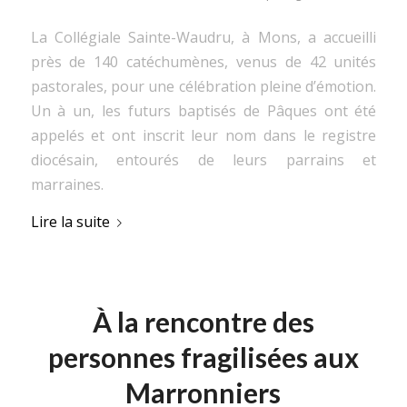
La Collégiale Sainte-Waudru, à Mons, a accueilli
près de 140 catéchumènes, venus de 42 unités
pastorales, pour une célébration pleine d’émotion.
Un à un, les futurs baptisés de Pâques ont été
appelés et ont inscrit leur nom dans le registre
diocésain, entourés de leurs parrains et
marraines.
Lire la suite
À la rencontre des
personnes fragilisées aux
Marronniers