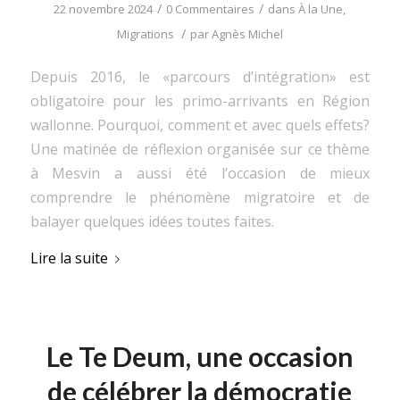
/
/
22 novembre 2024
0 Commentaires
dans
À la Une
,
/
Migrations
par
Agnès Michel
Depuis 2016, le «parcours d’intégration» est
obligatoire pour les primo-arrivants en Région
wallonne. Pourquoi, comment et avec quels effets?
Une matinée de réflexion organisée sur ce thème
à Mesvin a aussi été l’occasion de mieux
comprendre le phénomène migratoire et de
balayer quelques idées toutes faites.
Lire la suite
Le Te Deum, une occasion
de célébrer la démocratie