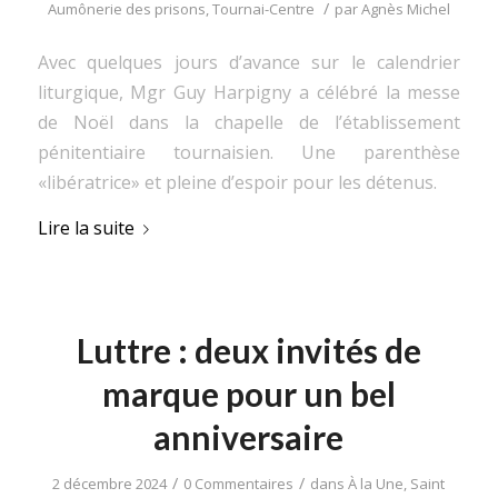
/
Aumônerie des prisons
,
Tournai-Centre
par
Agnès Michel
Avec quelques jours d’avance sur le calendrier
liturgique, Mgr Guy Harpigny a célébré la messe
de Noël dans la chapelle de l’établissement
pénitentiaire tournaisien. Une parenthèse
«libératrice» et pleine d’espoir pour les détenus.
Lire la suite
Luttre : deux invités de
marque pour un bel
anniversaire
/
/
2 décembre 2024
0 Commentaires
dans
À la Une
,
Saint