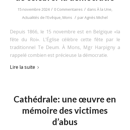
/
/
15 novembre 2024
0 Commentaires
dans
À la Une
,
/
Actualités de l'Evêque
,
Mons
par
Agnès Michel
Depuis 1866, le 15 novembre est en Belgique «la
fête du Roi». L’Église célèbre cette fête par le
traditionnel Te Deum. À Mons, Mgr Harpigny a
rappelé combien est précieuse la démocratie.
Lire la suite
Cathédrale: une œuvre en
mémoire des victimes
d’abus