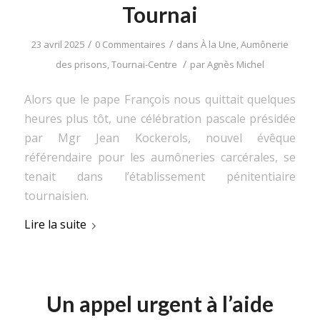
Tournai
/
/
23 avril 2025
0 Commentaires
dans
À la Une
,
Aumônerie
/
des prisons
,
Tournai-Centre
par
Agnès Michel
Alors que le pape François nous quittait quelques
heures plus tôt, une célébration pascale présidée
par Mgr Jean Kockerols, nouvel évêque
référendaire pour les aumôneries carcérales, se
tenait dans l’établissement pénitentiaire
tournaisien.
Lire la suite
Un appel urgent à l’aide