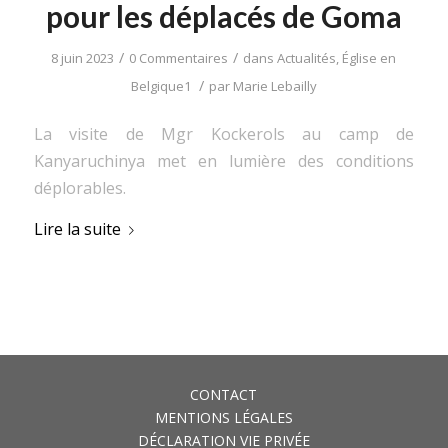
pour les déplacés de Goma
/
/
8 juin 2023
0 Commentaires
dans
Actualités
,
Église en
/
Belgique1
par
Marie Lebailly
La visite de Mgr Kockerols au camp de
Kanyaruchinya met en lumière des conditions
déplorables.
Lire la suite
CONTACT
MENTIONS LÉGALES
DÉCLARATION VIE PRIVÉE