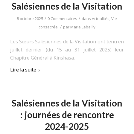
Salésiennes de la Visitation
/
/
8 octobre 2025
0 Commentaires
dans
Actualités
,
Vie
/
consacrée
par
Marie Lebailly
Les Sœurs Salésiennes de la Visitation ont tenu en
juillet dernier (du 15 au 31 juillet 2025) leur
Chapitre Général à Kinshasa.
Lire la suite
Salésiennes de la Visitation
: journées de rencontre
2024-2025