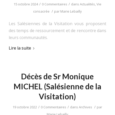
/
/
15 octobre 2024
0 Commentaires
dans
Actualités
,
Vie
/
consacrée
par
Marie Lebailly
Les Salésiennes de la Visitation vous proposent
des temps de ressourcement et de rencontre dans
leurs communautés.
Lire la suite
Décès de Sr Monique
MICHEL (Salésienne de la
Visitation)
/
/
/
19 octobre 2022
0 Commentaires
dans
Archives
par
Marie Lebailly