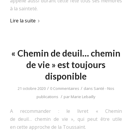
appelle aussi durant cette fête tous ses membres
à la sainteté.
Lire la suite
« Chemin de deuil… chemin
de vie » est toujours
disponible
/
/
21 octobre 2020
0 Commentaires
dans
Santé - Nos
/
publications
par
Marie Lebailly
A recommander : le livret « Chemin
de deuil… chemin de vie », qui peut être utile
en cette approche de la Toussaint.