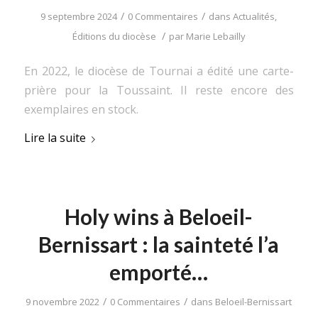
/
/
9 septembre 2024
0 Commentaires
dans
Actualités
,
/
Éditions du diocèse
par
Marie Lebailly
En 2022, le diocèse de Tournai a édité une carte-
prière pour la Toussaint. Il reste encore des
exemplaires en stock.
Lire la suite
Holy wins à Beloeil-
Bernissart : la sainteté l’a
emporté…
/
/
9 novembre 2022
0 Commentaires
dans
Beloeil-Bernissart