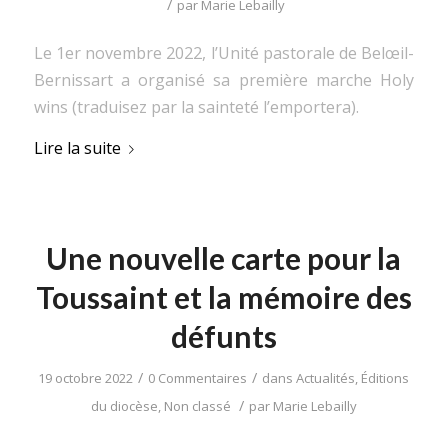
/
par
Marie Lebailly
Le 1er novembre 2022, l’Unité pastorale de Belœil-
Bernissart a organisé sa première marche Holy
wins (traduisez par la sainteté l’emportera).
Lire la suite
Une nouvelle carte pour la
Toussaint et la mémoire des
défunts
/
/
19 octobre 2022
0 Commentaires
dans
Actualités
,
Éditions
/
du diocèse
,
Non classé
par
Marie Lebailly