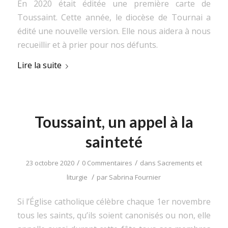
En 2020 était éditée une première carte de
Toussaint. Cette année, le diocèse de Tournai a
édité une nouvelle version. Elle nous aidera à nous
recueillir et à prier pour nos défunts.
Lire la suite
Toussaint, un appel à la
sainteté
/
/
23 octobre 2020
0 Commentaires
dans
Sacrements et
/
liturgie
par
Sabrina Fournier
Si l’Église catholique célèbre chaque 1er novembre
tous les saints, qu’ils soient canonisés ou non, elle