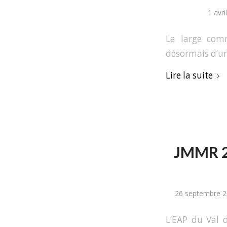
1 avri
La large com
désormais d’un
Lire la suite
JMMR 20
26 septembre 
L’EAP du Val 