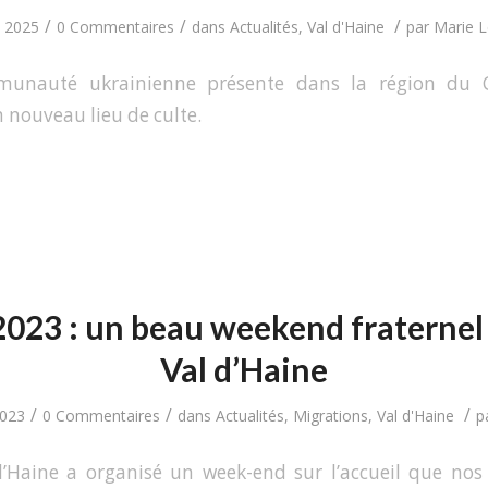
/
/
/
l 2025
0 Commentaires
dans
Actualités
,
Val d'Haine
par
Marie L
munauté ukrainienne présente dans la région du C
 nouveau lieu de culte.
23 : un beau weekend fraternel
Val d’Haine
/
/
/
2023
0 Commentaires
dans
Actualités
,
Migrations
,
Val d'Haine
p
d’Haine a organisé un week-end sur l’accueil que n