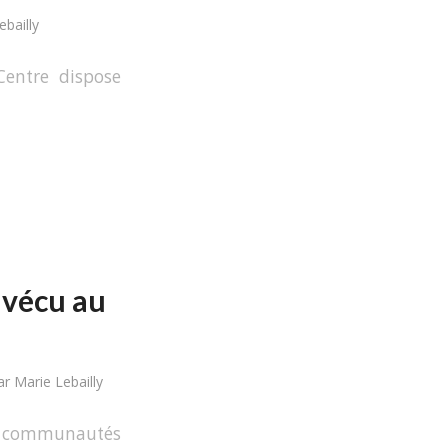
ebailly
entre dispose
 vécu au
ar
Marie Lebailly
os communautés