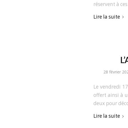
réservent à ces
Lire la suite
L’
28 février 20
Le vendredi 17
offert ainsi à
deux pour déco
Lire la suite