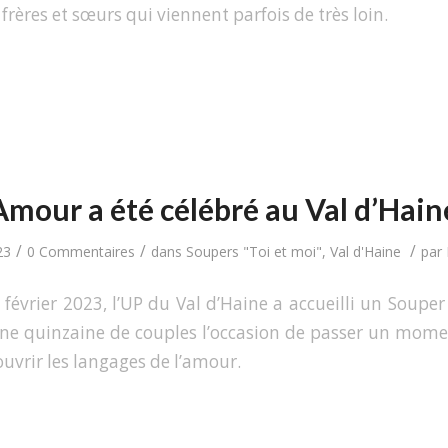
 frères et sœurs qui viennent parfois de très loin.
Amour a été célébré au Val d’Hain
/
/
/
23
0 Commentaires
dans
Soupers "Toi et moi"
,
Val d'Haine
par
 février 2023, l’UP du Val d’Haine a accueilli un Souper
 une quinzaine de couples l’occasion de passer un mome
uvrir les langages de l’amour.