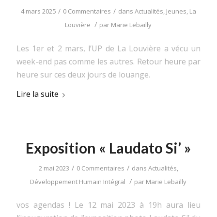
/
/
4 mars 2025
0 Commentaires
dans
Actualités
,
Jeunes
,
La
/
Louvière
par
Marie Lebailly
Les 1er et 2 mars, l’UP de La Louvière a vécu un
week-end pas comme les autres. Retour heure par
heure sur ces deux jours de louange.
Lire la suite
Exposition « Laudato Si’ »
/
/
2 mai 2023
0 Commentaires
dans
Actualités
,
/
Développement Humain Intégral
par
Marie Lebailly
vos agendas ! Le 12 mai 2023 à 19h aura lieu