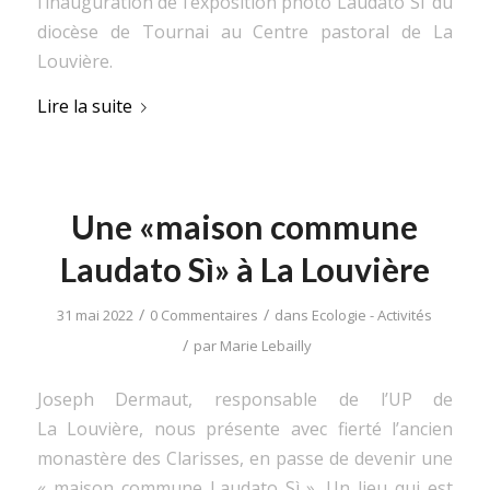
l’inauguration de l’exposition photo Laudato Si’ du
diocèse de Tournai au Centre pastoral de La
Louvière.
Lire la suite
Une «maison commune
Laudato Sì» à La Louvière
/
/
31 mai 2022
0 Commentaires
dans
Ecologie - Activités
/
par
Marie Lebailly
Joseph Dermaut, responsable de l’UP de
La Louvière, nous présente avec fierté l’ancien
monastère des Clarisses, en passe de devenir une
« maison commune Laudato Sì ». Un lieu qui est