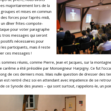
es majoritairement lors de la
ts groupes et mises en commun
des forces pour l’après-midi,
 un dîner frites-compote-
’attaque pour voter paragraphe
s trois messages qui seront
s positifs nécessaires pour
es participants, mais il reste
ier ces messages !
s sommes réunis, comme Pierre, Jean et Jacques, sur la montagne 
e carême a été présidée par Monseigneur Harpigny. Ce fut l’occ
long de ces derniers mois. Mais nulle question de dresser des te
un est rentré chez soi en attendant avec impatience de se retrou
 de ce Synode des jeunes – qui sont surtout, rappelons-le, un poi