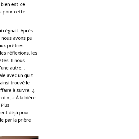
 bien est-ce
s pour cette
i régnait. Après
e, nous avons pu
aux prêtres.
es réflexions, les
tes. Il nous
d’une autre…
ale avec un quiz
insi trouvé le
ffaire à suivre…).
cot », « À la bière
 Plus
ient déjà pour
e par la prière