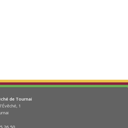
êché de Tournai
l’Évêché, 1
rnai
5 26 50