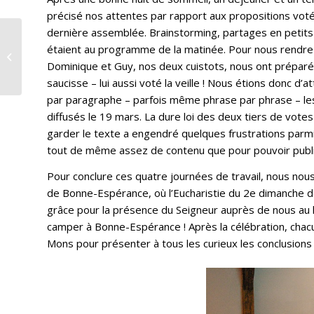
précisé nos attentes par rapport aux propositions voté
dernière assemblée. Brainstorming, partages en peti
Le Conseil Pastoral.
étaient au programme de la matinée. Pour nous rendre 
Vivre la synodalité en
Dominique et Guy, nos deux cuistots, nous ont préparé
paroisse
saucisse – lui aussi voté la veille ! Nous étions donc d
par paragraphe – parfois même phrase par phrase – le
diffusés le 19 mars. La dure loi des deux tiers de vote
garder le texte a engendré quelques frustrations parmi l
tout de même assez de contenu que pour pouvoir publ
Pour conclure ces quatre journées de travail, nous nou
de Bonne-Espérance, où l’Eucharistie du 2e dimanche d
grâce pour la présence du Seigneur auprès de nous au 
camper à Bonne-Espérance ! Après la célébration, chac
Mons pour présenter à tous les curieux les conclusions