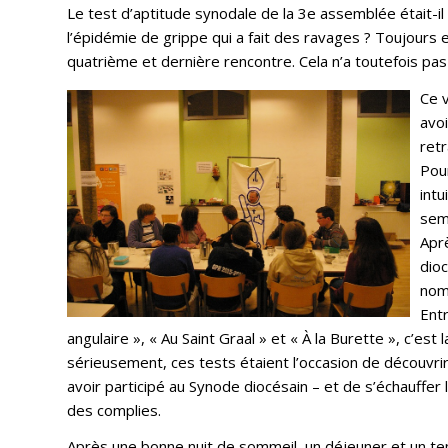
Le test d’aptitude synodale de la 3e assemblée était-il
l’épidémie de grippe qui a fait des ravages ? Toujours
quatrième et dernière rencontre. Cela n’a toutefois pa
Ce v
avoi
retr
Pou
intu
sem
Aprè
dioc
nom 
Entr
angulaire », « Au Saint Graal » et « À la Burette », c’es
sérieusement, ces tests étaient l’occasion de découvri
avoir participé au Synode diocésain – et de s’échauffer 
des complies.
Après une bonne nuit de sommeil, un déjeuner et un t