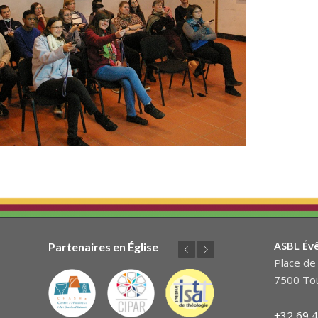
ASBL Év
Partenaires en Église
Précédent
Suivant
Place de 
7500 Tou
+32 69 4