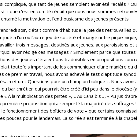
 si compliqué, que tant de jeunes semblent avoir été recalés ? Ou
 est-il que c’est en comité réduit que nous nous sommes retrouvé
s entamé la motivation et l’enthousiasme des jeunes présents.
endredi soir, c’était comme d’habitude la joie des retrouvailles qu
r joué à l’un ou l’autre jeu de société et mangé notre pique-niqu
availler trois messages, destinés aux jeunes, aux paroissiens et 
rquoi avoir rédigé ces messages ? Simplement parce que toutes l
itions des jeunes n’étaient pas traduisibles en propositions concrè
blait toutefois important de les communiquer d’une manière ou 
s ce premier travail, nous avons achevé le test d’aptitude synod
ésain et un « Questions pour un champion biblique ». Nous avons a
du bar chrétien qui pourrait être créé d’ici peu dans le diocèse (a
e « À la multiplication des pintes », « Au Cana bis », « Au Jus d’abri
t la première proposition qui a remporté la majorité des suffrages !
r le fonctionnement des boîtiers de vote – que certains connaissa
les pouces pour le lendemain. La soirée s’est terminée à la chapell
emps de prière, nous avons