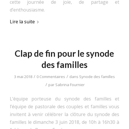
cette journée de joie, de partage et
d’enthousiasme.
Lire la suite
Clap de fin pour le synode
des familles
/
/
3 mai 2018
0 Commentaires
dans
Synode des familles
/
par
Sabrina Fournier
L’équipe porteuse du synode des familles et
l’équipe de pastorale des couples et familles vous
invitent à venir célébrer la clôture du synode des
familles le dimanche 3 juin 2018, de 10h à 16h30 à