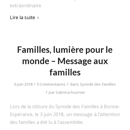
extraordinaire.
Lire la suite
Familles, lumière pour le
monde – Message aux
familles
/
/
6 juin 2018
0 Commentaires
dans
Synode des familles
/
par
Sabrina Fournier
Lors de la clôture du Synode des Familles à Bonne-
Espérance, le 3 juin 2018, un message à l’attention
des familles a été lu à l’assemblée.