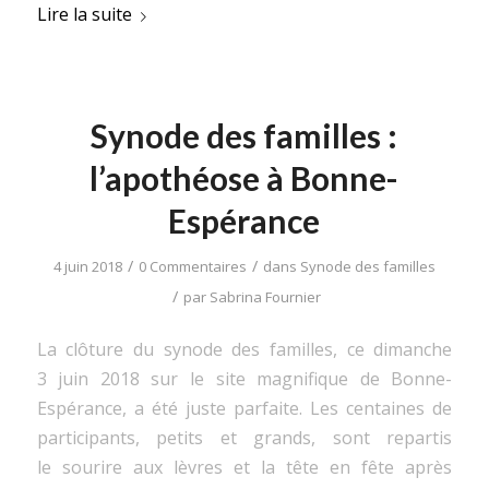
Lire la suite
Synode des familles :
l’apothéose à Bonne-
Espérance
/
/
4 juin 2018
0 Commentaires
dans
Synode des familles
/
par
Sabrina Fournier
La clôture du synode des familles, ce dimanche
3 juin 2018 sur le site magnifique de Bonne-
Espérance, a été juste parfaite. Les centaines de
participants, petits et grands, sont repartis
le sourire aux lèvres et la tête en fête après