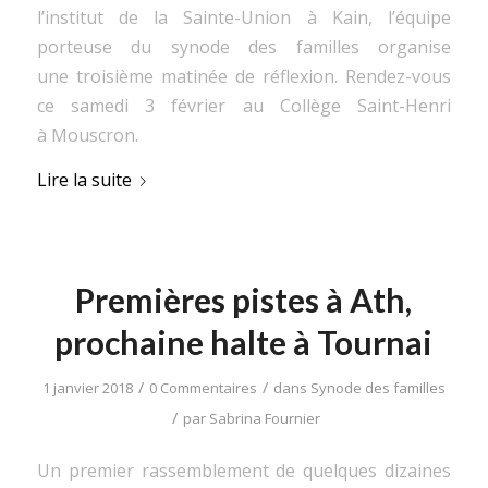
l’institut de la Sainte-Union à Kain, l’équipe
porteuse du synode des familles organise
une troisième matinée de réflexion. Rendez-vous
ce samedi 3 février au Collège Saint-Henri
à Mouscron.
Lire la suite
Premières pistes à Ath,
prochaine halte à Tournai
/
/
1 janvier 2018
0 Commentaires
dans
Synode des familles
/
par
Sabrina Fournier
Un premier rassemblement de quelques dizaines