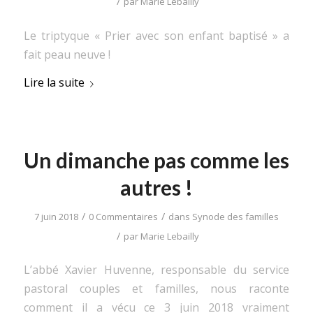
/
par
Marie Lebailly
Le triptyque « Prier avec son enfant baptisé » a
fait peau neuve !
Lire la suite
Un dimanche pas comme les
autres !
/
/
7 juin 2018
0 Commentaires
dans
Synode des familles
/
par
Marie Lebailly
L’abbé Xavier Huvenne, responsable du service
pastoral couples et familles, nous raconte
comment il a vécu ce 3 juin 2018 vraiment