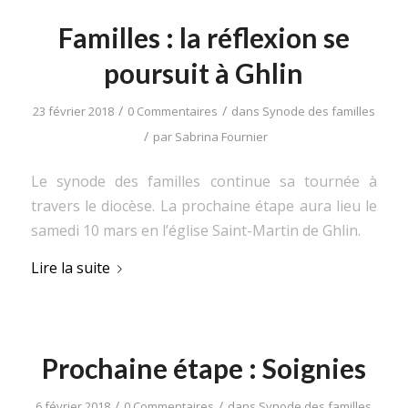
Familles : la réflexion se
poursuit à Ghlin
/
/
23 février 2018
0 Commentaires
dans
Synode des familles
/
par
Sabrina Fournier
Le synode des familles continue sa tournée à
travers le diocèse. La prochaine étape aura lieu le
samedi 10 mars en l’église Saint-Martin de Ghlin.
Lire la suite
Prochaine étape : Soignies
/
/
6 février 2018
0 Commentaires
dans
Synode des familles