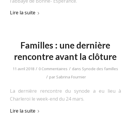
l’abbaye de Bonne- Espérance.
Lire la suite
Familles : une dernière
rencontre avant la clôture
/
/
11 avril 2018
0 Commentaires
dans
Synode des familles
/
par
Sabrina Fournier
La dernière rencontre du synode a eu lieu à
Charleroi le week-end du 24 mars.
Lire la suite