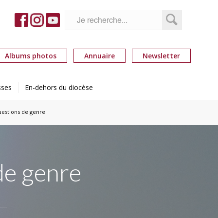
Albums photos
Annuaire
Newsletter
sses
En-dehors du diocèse
uestions de genre
de genre