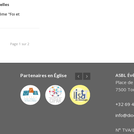
elles
ème "Foi et
Page 1 sur 2
ASBL Év
Partenaires en Église
Précédent
Suivant
Place de 
7500 Tou
+32 69 4
info@dio
N° TVA/B