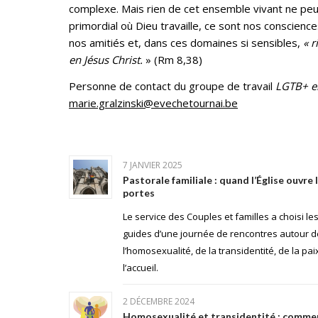
complexe. Mais rien de cet ensemble vivant ne peut 
primordial où Dieu travaille, ce sont nos conscienc
nos amitiés et, dans ces domaines si sensibles,
« 
en Jésus Christ.
» (Rm 8,38)
Personne de contact du groupe de travail
LGTB+ en
marie.gralzinski@evechetournai.be
7 JANVIER 2025
Pastorale familiale : quand l’Église ouvre
portes
Le service des Couples et familles a choisi 
guides d’une journée de rencontres autour 
l’homosexualité, de la transidentité, de la paix
l’accueil.
2 DÉCEMBRE 2024
Homosexualité et transidentité : comment