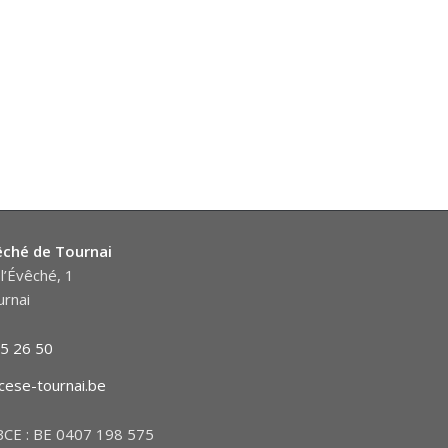
êché de Tournai
l’Évêché, 1
rnai
5 26 50
cese-tournai.be
CE : BE 0407 198 575