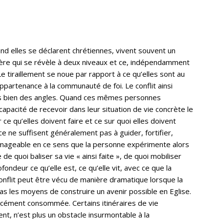
d elles se déclarent chrétiennes, vivent souvent un
stère qui se révèle à deux niveaux et ce, indépendamment
Le tiraillement se noue par rapport à ce qu’elles sont au
ppartenance à la communauté de foi. Le conflit ainsi
ous bien des angles. Quand ces mêmes personnes
apacité de recevoir dans leur situation de vie concrète le
r ce qu’elles doivent faire et ce sur quoi elles doivent
nce ne suffisent généralement pas à guider, fortifier,
dommageable en ce sens que la personne expérimente alors
 de quoi baliser sa vie « ainsi faite », de quoi mobiliser
ondeur ce qu’elle est, ce qu’elle vit, avec ce que la
conflit peut être vécu de manière dramatique lorsque la
pas les moyens de construire un avenir possible en Eglise.
orcément consommée. Certains itinéraires de vie
tent, n’est plus un obstacle insurmontable à la