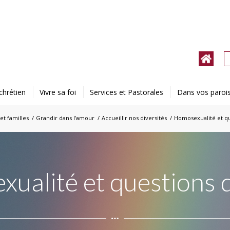
chrétien
Vivre sa foi
Services et Pastorales
Dans vos paroi
et familles
/
Grandir dans l’amour
/
Accueillir nos diversités
/
Homosexualité et q
ualité et questions 