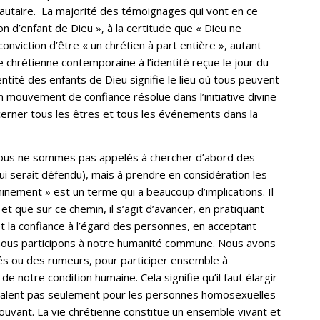
nautaire. La majorité des témoignages qui vont en ce
on d’enfant de Dieu », à la certitude que « Dieu ne
conviction d’être « un chrétien à part entière », autant
 chrétienne contemporaine à l’identité reçue le jour du
ité des enfants de Dieu signifie le lieu où tous peuvent
n mouvement de confiance résolue dans l’initiative divine
cerner tous les êtres et tous les événements dans la
 nous ne sommes pas appelés à chercher d’abord des
 qui serait défendu), mais à prendre en considération les
inement » est un terme qui a beaucoup d’implications. Il
t que sur ce chemin, il s’agit d’avancer, en pratiquant
t la confiance à l’égard des personnes, en acceptant
 nous participons à notre humanité commune. Nous avons
gés ou des rumeurs, pour participer ensemble à
e notre condition humaine. Cela signifie qu’il faut élargir
valent pas seulement pour les personnes homosexuelles
ouvant. La vie chrétienne constitue un ensemble vivant et