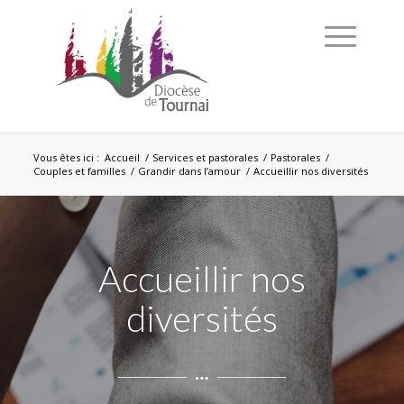
Vous êtes ici :
Accueil
/
Services et pastorales
/
Pastorales
/
Couples et familles
/
Grandir dans l’amour
/
Accueillir nos diversités
Accueillir nos
diversités