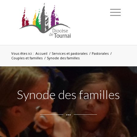
Vous êtes ici :
Accueil
/
Services et pastorales
/
Pastorales
/
Couples et familles
/
Synode des familles
Synode des familles