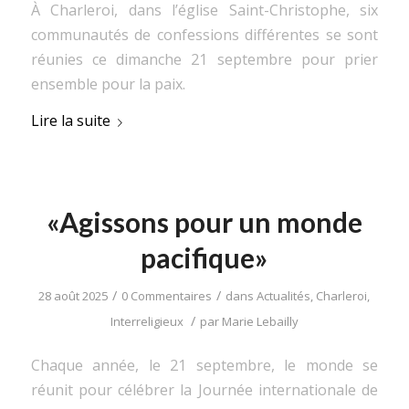
À Charleroi, dans l’église Saint-Christophe, six
communautés de confessions différentes se sont
réunies ce dimanche 21 septembre pour prier
ensemble pour la paix.
Lire la suite
«Agissons pour un monde
pacifique»
/
/
28 août 2025
0 Commentaires
dans
Actualités
,
Charleroi
,
/
Interreligieux
par
Marie Lebailly
Chaque année, le 21 septembre, le monde se
réunit pour célébrer la Journée internationale de