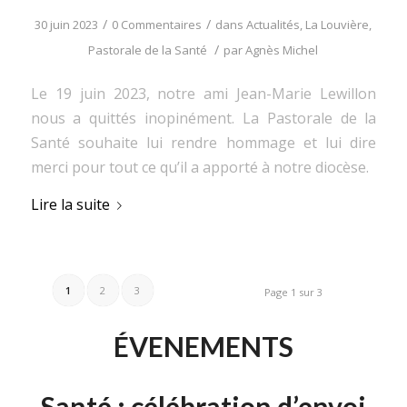
/
/
30 juin 2023
0 Commentaires
dans
Actualités
,
La Louvière
,
/
Pastorale de la Santé
par
Agnès Michel
Le 19 juin 2023, notre ami Jean-Marie Lewillon
nous a quittés inopinément. La Pastorale de la
Santé souhaite lui rendre hommage et lui dire
merci pour tout ce qu’il a apporté à notre diocèse.
Lire la suite
1
2
3
Page 1 sur 3
ÉVENEMENTS
Santé : célébration d’envoi