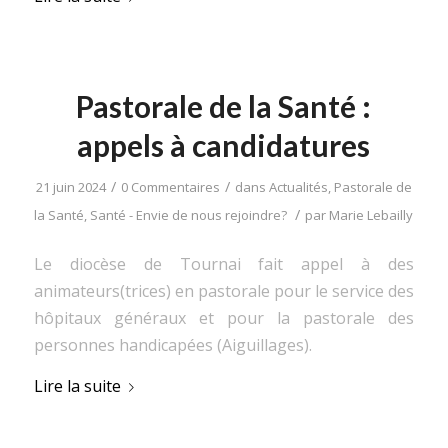
Pastorale de la Santé :
appels à candidatures
/
/
21 juin 2024
0 Commentaires
dans
Actualités
,
Pastorale de
/
la Santé
,
Santé - Envie de nous rejoindre?
par
Marie Lebailly
Le diocèse de Tournai fait appel à des
animateurs(trices) en pastorale pour le service des
hôpitaux généraux et pour la pastorale des
personnes handicapées (Aiguillages).
Lire la suite