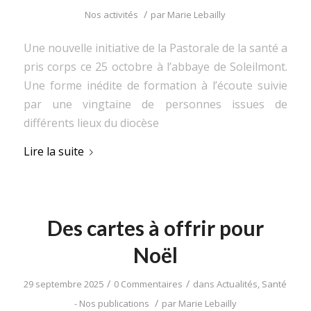
/
Nos activités
par
Marie Lebailly
Une nouvelle initiative de la Pastorale de la santé a
pris corps ce 25 octobre à l’abbaye de Soleilmont.
Une forme inédite de formation à l’écoute suivie
par une vingtaine de personnes issues de
différents lieux du diocèse
Lire la suite
Des cartes à offrir pour
Noël
/
/
29 septembre 2025
0 Commentaires
dans
Actualités
,
Santé
/
- Nos publications
par
Marie Lebailly