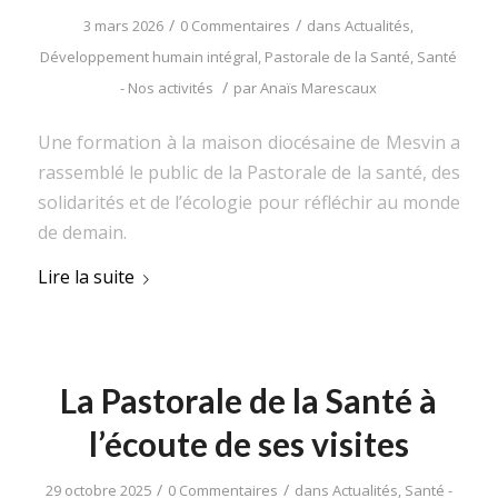
/
/
3 mars 2026
0 Commentaires
dans
Actualités
,
Développement humain intégral
,
Pastorale de la Santé
,
Santé
/
- Nos activités
par
Anaïs Marescaux
Une formation à la maison diocésaine de Mesvin a
rassemblé le public de la Pastorale de la santé, des
solidarités et de l’écologie pour réfléchir au monde
de demain.
Lire la suite
La Pastorale de la Santé à
l’écoute de ses visites
/
/
29 octobre 2025
0 Commentaires
dans
Actualités
,
Santé -