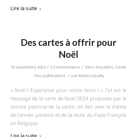
Lire la suite
Des cartes à offrir pour
Noël
/
/
16 septembre 2024
0 Commentaires
dans
Actualités
,
Santé
/
- Nos publications
par
Marie Lebailly
« Noël ! Espérance pour notre terre ! » Tel est le
message de la carte de Noël 2024 proposée par le
service pastoral de la santé, en lien avec le thème
de l’année jubilaire et de la visite du Pape François
en Belgique.
Lire la suite