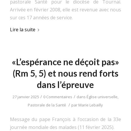
pastorale Santé pour le diocèse de Tournai.
Arrivée en février 2008, elle est revenue avec nous
sur ces 17 années de service.
Lire la suite
«L’espérance ne déçoit pas»
(Rm 5, 5) et nous rend forts
dans l’épreuve
/
/
27 janvier 2025
0 Commentaires
dans
Église universelle
,
/
Pastorale de la Santé
par
Marie Lebailly
Message du pape François à l’occasion de la 33e
journée mondiale des malades (11 février 2025).