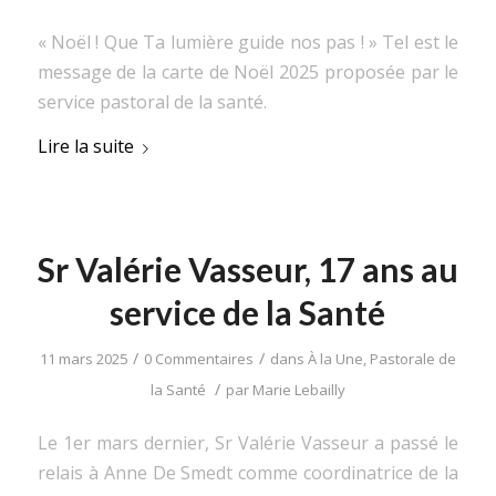
« Noël ! Que Ta lumière guide nos pas ! » Tel est le
message de la carte de Noël 2025 proposée par le
service pastoral de la santé.
Lire la suite
Sr Valérie Vasseur, 17 ans au
service de la Santé
/
/
11 mars 2025
0 Commentaires
dans
À la Une
,
Pastorale de
/
la Santé
par
Marie Lebailly
Le 1er mars dernier, Sr Valérie Vasseur a passé le
relais à Anne De Smedt comme coordinatrice de la