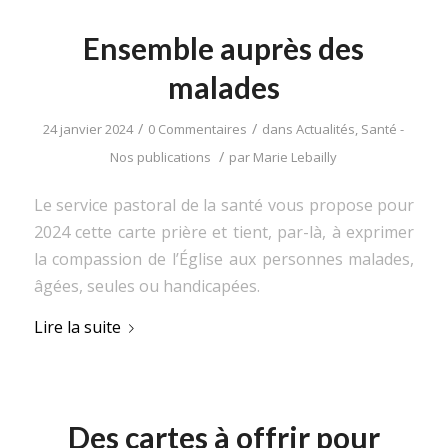
Ensemble auprès des
malades
/
/
24 janvier 2024
0 Commentaires
dans
Actualités
,
Santé -
/
Nos publications
par
Marie Lebailly
Le service pastoral de la santé vous propose pour
2024 cette carte prière et tient, par-là, à exprimer
la compassion de l’Église aux personnes malades,
âgées, seules ou handicapées.
Lire la suite
Des cartes à offrir pour