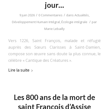
jour…
/
/
9 juin 2026
0 Commentaires
dans
Actualités
,
/
Développement Humain Intégral
,
Écologie intégrale
par
Marie Lebailly
Vers 1226, Saint François, malade et réfugié
auprès des Sœurs Clarisses à Saint-Damien,
compose son œuvre sans doute la plus connue, le
célèbre « Cantique des Créatures ».
Lire la suite
Les 800 ans de la mort de
saint François d’Assise