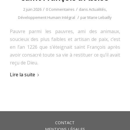
/
/
2 juin 2026
0 Commentaires
dans
Actualités
,
/
Développement Humain Intégral
par
Marie Lebailly
Pauvre parmi les pauvres, ami des animaux,
soucieux des plus faibles et artisan de paix, c’est
en l’an 1226 que s’éteignait saint François après
avoir consacré toute sa vie à restituer ce qu’il avait
reçu de Dieu.
Lire la suite
CONTACT
MENTIONS LÉGALES