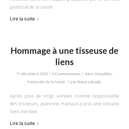
pastoral de la santé.
Lire la suite
Hommage à une tisseuse de
liens
/
/
11 décembre 2023
0 Commentaires
dans
Actualités
,
/
Pastorale de la Santé
par
Marie Lebailly
Après plus de vingt années comme responsable
des Visiteurs, Jeannine Hainaut a pris une retraite
bien méritée.
Lire la suite