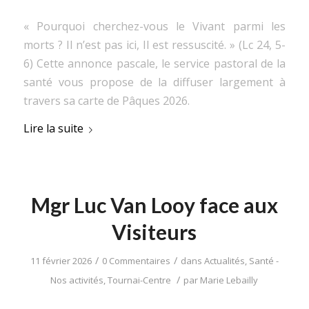
« Pourquoi cherchez-vous le Vivant parmi les
morts ? Il n’est pas ici, Il est ressuscité. » (Lc 24, 5-
6) Cette annonce pascale, le service pastoral de la
santé vous propose de la diffuser largement à
travers sa carte de Pâques 2026.
Lire la suite
Mgr Luc Van Looy face aux
Visiteurs
/
/
11 février 2026
0 Commentaires
dans
Actualités
,
Santé -
/
Nos activités
,
Tournai-Centre
par
Marie Lebailly