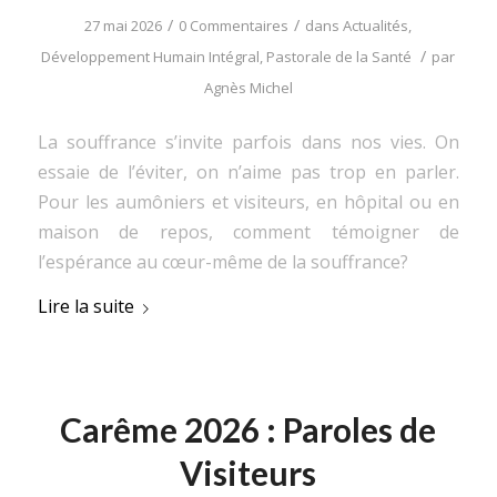
/
/
27 mai 2026
0 Commentaires
dans
Actualités
,
/
Développement Humain Intégral
,
Pastorale de la Santé
par
Agnès Michel
La souffrance s’invite parfois dans nos vies. On
essaie de l’éviter, on n’aime pas trop en parler.
Pour les aumôniers et visiteurs, en hôpital ou en
maison de repos, comment témoigner de
l’espérance au cœur-même de la souffrance?
Lire la suite
Carême 2026 : Paroles de
Visiteurs