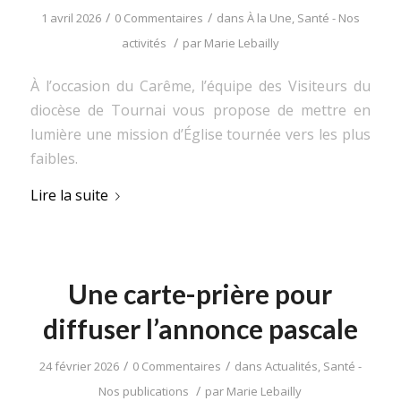
/
/
1 avril 2026
0 Commentaires
dans
À la Une
,
Santé - Nos
/
activités
par
Marie Lebailly
À l’occasion du Carême, l’équipe des Visiteurs du
diocèse de Tournai vous propose de mettre en
lumière une mission d’Église tournée vers les plus
faibles.
Lire la suite
Une carte-prière pour
diffuser l’annonce pascale
/
/
24 février 2026
0 Commentaires
dans
Actualités
,
Santé -
/
Nos publications
par
Marie Lebailly