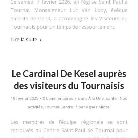
Ce samedi 7 février 2026, en l’église Saint Paul à
Tournai, Monseigneur Luc Van Looy, évêque
émérite de Gand, a accompagné les Visiteurs du
Tournaisis pour un temps de ressourcement.
Lire la suite
Le Cardinal De Kesel auprès
des visiteurs du Tournaisis
/
/
19 février 2025
0 Commentaires
dans
À la Une
,
Santé - Nos
/
activités
,
Tournai-Centre
par
Agnès Michel
Les membres de l’équipe régionale se sont
retrouvés au Centre Saint-Paul de Tournai pour