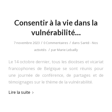
Consentir à la vie dans la
vulnérabilité…
/
/
7 novembre 2023
0 Commentaires
dans
Santé - Nos
/
activités
par
Marie Lebailly
Le 14 octobre dernier, tous les diocèses et vicariat
francophones de Belgique se sont réunis pour
une journée de conférence, de partages et de
témoignages sur le thème de la vulnérabilité.
Lire la suite