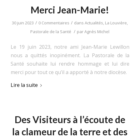
Merci Jean-Marie!
/
/
30 juin 2023
0 Commentaires
dans
Actualités
,
La Louvière
,
/
Pastorale de la Santé
par
Agnès Michel
Le 19 juin 2023, notre ami Jean-Marie Lewillon
nous a quittés inopinément. La Pastorale de la
Santé souhaite lui rendre hommage et lui dire
merci pour tout ce qu’il a apporté à notre diocèse.
Lire la suite
Des Visiteurs à l’écoute de
la clameur de la terre et des