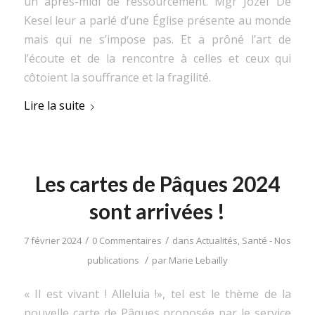
un après-midi de ressourcement. Mgr Jozef De
Kesel leur a parlé d’une Église présente au monde
mais qui ne s’impose pas. Et a prôné l’art de
l’écoute et de la rencontre à celles et ceux qui
côtoient la souffrance et la fragilité.
Lire la suite
Les cartes de Pâques 2024
sont arrivées !
/
/
7 février 2024
0 Commentaires
dans
Actualités
,
Santé - Nos
/
publications
par
Marie Lebailly
« Il est vivant ! Alleluia !», tel est le thème de la
nouvelle carte de Pâques proposée par le service