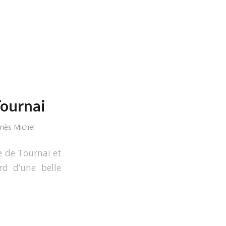
Tournai
nès Michel
le de Tournai et
d d’une belle