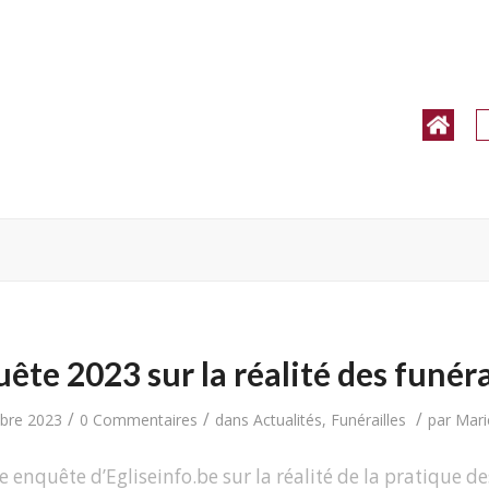
ête 2023 sur la réalité des funéra
/
/
/
bre 2023
0 Commentaires
dans
Actualités
,
Funérailles
par
Mari
enquête d’Egliseinfo.be sur la réalité de la pratique de