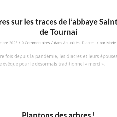
res sur les traces de l’abbaye Sai
de Tournai
/
/
/
mbre 2023
0 Commentaires
dans
Actualités
,
Diacres
par
Marie 
re fois depuis la pandémie, les diacres et leurs épouses
e évêque pour le désormais traditionnel « merci ».
Plantons des arbres !