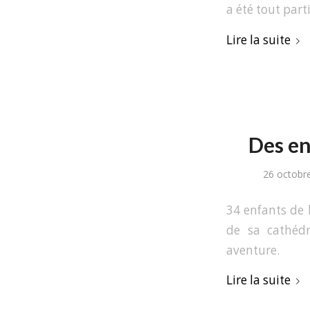
a été tout part
Lire la suite
Des en
26 octobr
34 enfants de l
de sa cathéd
aventure.
Lire la suite