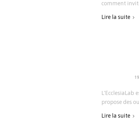
comment invite
Lire la suite
19
L’EcclesiaLab e
propose des out
Lire la suite