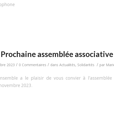
cophone
Prochaine assemblée associative
/
/
/
bre 2023
0 Commentaires
dans
Actualités
,
Solidarités
par
Marie
Ensemble a le plaisir de vous convier à l’assemblée 
 novembre 2023.