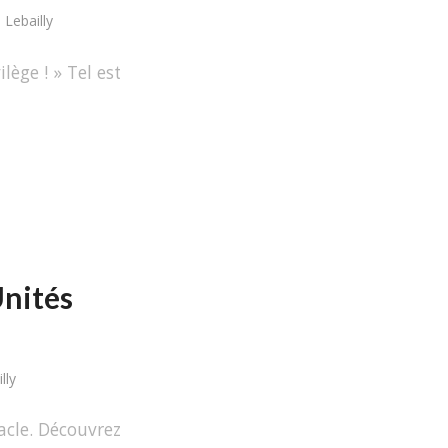
 Lebailly
ège ! » Tel est
Unités
lly
acle. Découvrez