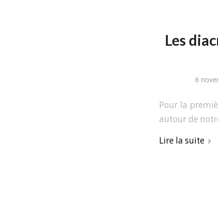
Les diac
6 nove
Pour la premiè
autour de notr
Lire la suite