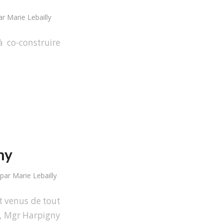
ar
Marie Lebailly
à co-construire
ny
par
Marie Lebailly
t venus de tout
ée, Mgr Harpigny