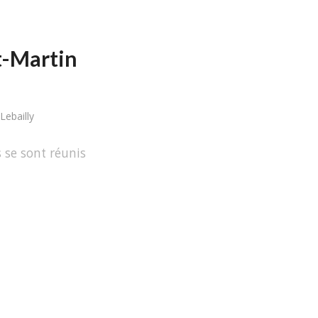
nt-Martin
Lebailly
 se sont réunis