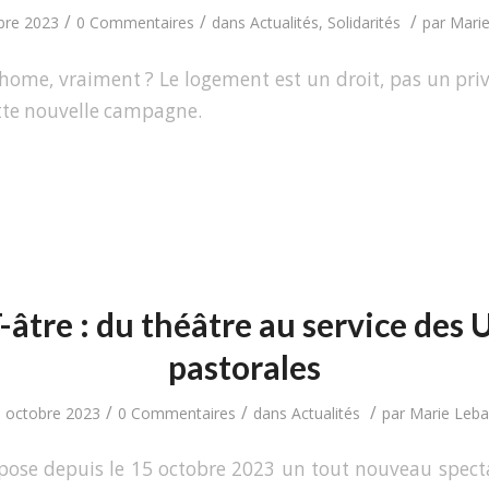
/
/
/
bre 2023
0 Commentaires
dans
Actualités
,
Solidarités
par
Marie
ome, vraiment ? Le logement est un droit, pas un privil
tte nouvelle campagne.
-âtre : du théâtre au service des 
pastorales
/
/
/
 octobre 2023
0 Commentaires
dans
Actualités
par
Marie Lebai
pose depuis le 15 octobre 2023 un tout nouveau spect