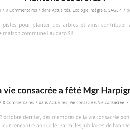
/
/
/
3
0 Commentaires
dans
Actualités
,
Écologie intégrale
,
SAGEP
p
 pistes pour planter des arbres et ainsi contribuer 
e maison commune Laudato Si!
a vie consacrée a fêté Mgr Harpig
/
/
/
0 Commentaires
dans
Actualités
,
Vie consacrée
,
Vie consacrée
 octobre dernier, des membres de la vie consacrée son
 leur rencontre annuelle. Parmi les jubilaires de l’ann