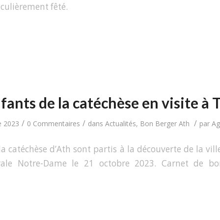
iculièrement fêté.
fants de la catéchèse en visite à 
/
/
/
e 2023
0 Commentaires
dans
Actualités
,
Bon Berger Ath
par
Ag
a catéchèse d’Ath sont partis à la découverte de la vil
rale Notre-Dame le 21 octobre 2023. Carnet de bor