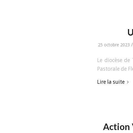
U
/
25 octobre 2023
Le diocèse de 
Pastorale de Fl
Lire la suite
Action 