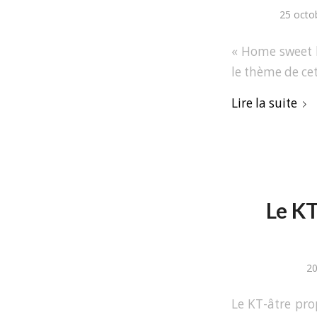
25 octo
« Home sweet h
le thème de ce
Lire la suite
Le KT
20
Le KT-âtre pro