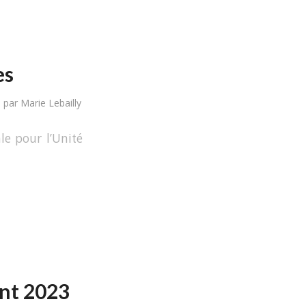
es
par
Marie Lebailly
le pour l’Unité
ent 2023