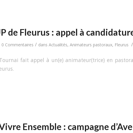
P de Fleurus : appel à candidatur
/
/
0 Commentaires
dans
Actualités
,
Animateurs pastoraux
,
Fleurus
Tournai fait appel à un(e) animateur(trice) en pastora
eurus.
Vivre Ensemble : campagne d’Av