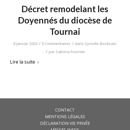
Décret remodelant les
Doyennés du diocèse de
Tournai
/
/
8 janvier 2020
0 Commentaires
dans
Synode diocésain
/
par
Sabrina Fournier
Lire la suite
CONTACT
MENTIONS LÉGALES
DÉCLARATION VIE PRIVÉE
MESSES INFOS