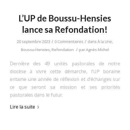
L’UP de Boussu-Hensies
lance sa Refondation!
/
/
20 septembre 2023
0 Commentaires
dans
À la Une
,
/
Boussu-Hensies
,
Refondation
par
Agnès Michel
Dernière des 49 unités pastorales de notre
diocèse à vivre cette démarche, l’UP boraine
entame une année de réflexion et d’échanges sur
ce que seront sa mission et ses priorités
pastorales dans le futur.
Lire la suite