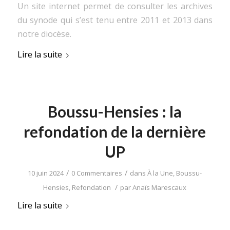
Un site internet permet de consulter les archives
du synode qui s’est tenu entre 2011 et 2013 dans
notre diocèse.
Lire la suite
Boussu-Hensies : la
refondation de la dernière
UP
/
/
10 juin 2024
0 Commentaires
dans
À la Une
,
Boussu-
/
Hensies
,
Refondation
par
Anaïs Marescaux
Lire la suite