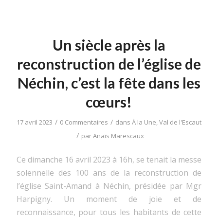
Un siècle après la
reconstruction de l’église de
Néchin, c’est la fête dans les
cœurs!
/
/
17 avril 2023
0 Commentaires
dans
À la Une
,
Val de l'Escaut
/
par
Anaïs Marescaux
Ce dimanche 16 avril 2023 à 16h, se tenait la messe
solennelle des 100 ans de la reconstruction de
l’église Saint-Amand à Néchin, présidée par Mgr
Harpigny. Un moment de joie et de
reconnaissance, pour tous les habitants de cette