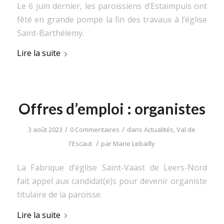
Le 6 juin dernier, les paroissiens d’Estaimpuis ont
fêté en grande pompe la fin des travaux à l’église
Saint-Barthélemy.
Lire la suite
Offres d’emploi : organistes
/
/
3 août 2023
0 Commentaires
dans
Actualités
,
Val de
/
l'Escaut
par
Marie Lebailly
La Fabrique d’église Saint-Vaast de Leers-Nord
fait appel aux candidat(e)s pour devenir organiste
titulaire de la paroisse.
Lire la suite