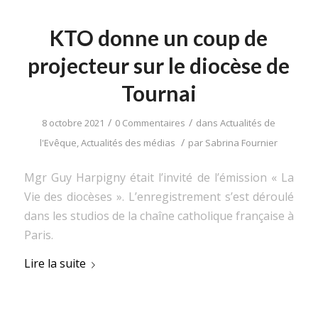
KTO donne un coup de
projecteur sur le diocèse de
Tournai
/
/
8 octobre 2021
0 Commentaires
dans
Actualités de
/
l'Evêque
,
Actualités des médias
par
Sabrina Fournier
Mgr Guy Harpigny était l’invité de l’émission « La
Vie des diocèses ». L’enregistrement s’est déroulé
dans les studios de la chaîne catholique française à
Paris.
Lire la suite