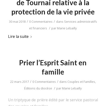
de Tournai relative à la
protection de la vie privée
/
/
30 mai 2018
0 Commentaires
dans
Services administratifs
/
et financiers
par
Marie Lebailly
Lire la suite
Prier l’Esprit Saint en
famille
/
/
22 mars 2017
0 Commentaires
dans
Couples et Familles
,
/
Éditions du diocèse
par
Marie Lebailly
Un triptyque de prière édité par le service pastoral