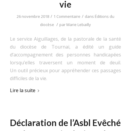
vie
/
/
26 novembre 2018
1 Commentaire
dans
Éditions du
/
diocèse
par
Marie Lebailly
Le service Aiguillages, de la pastorale de la santé
du diocèse de Tournai, a édité un guide
d’accompagnement des personnes handicapées
lorsqu’elles traversent un moment de deuil.
Un outil précieux pour appréhender ces passages
difficiles de la vie.
Lire la suite
Déclaration de l’Asbl Evêché