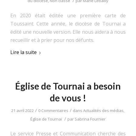
/
du diocèse
,
Non classé
par
Marie Lebailly
En 2020 était éditée une première carte de
Toussaint. Cette année, le diocèse de Tournai a
édité une nouvelle version. Elle nous aidera à nous
recueillir et à prier pour nos défunts.
Lire la suite
Église de Tournai a besoin
de vous !
/
/
21 avril 2022
0 Commentaires
dans
Actualités des médias
,
/
Église de Tournai
par
Sabrina Fournier
Le service Presse et Communication cherche des