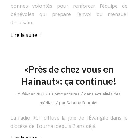
bonnes volontés pour renforcer l’équipe de
bénévoles qui prépare l’envoi du mensuel
diocésain.
Lire la suite
«Près de chez vous en
Hainaut»: ça continue!
/
/
25 février 2022
0 Commentaires
dans
Actualités des
/
médias
par
Sabrina Fournier
La radio RCF diffuse la joie de l’Évangile dans le
diocèse de Tournai depuis 2 ans déjà.