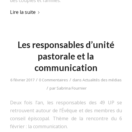
des couples et familles.
Lire la suite
Les responsables d’unité
pastorale et la
communication
/
/
6 février 2017
0 Commentaires
dans
Actualités des médias
/
par
Sabrina Fournier
Deux fois l’an, les responsables des 49 UP se
retrouvent autour de l’Évêque et des membres du
conseil épiscopal. Thème de la rencontre du 6
février : la communication.