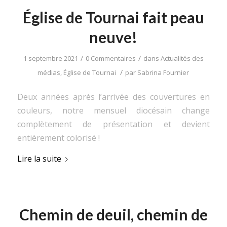
Église de Tournai fait peau
neuve!
/
/
1 septembre 2021
0 Commentaires
dans
Actualités des
/
médias
,
Église de Tournai
par
Sabrina Fournier
Deux années après l’arrivée des couvertures en
couleurs, notre mensuel diocésain change
complètement de présentation et devient
entièrement colorisé !
Lire la suite
Chemin de deuil, chemin de