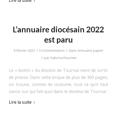
Lire la suite
L’annuaire diocésain 2022
est paru
/
/
9 février 2022
0 Commentaires
dans
Annuaire papier
/
par
Sabrina Fournier
Le « bottin » du diocèse de Tournai vient de sortir
de presse. Dans cette brique de plus de 300 pages,
on trouve, comme de coutume, tout ce qu’il faut
savoir sur qui fait quoi dans le diocèse de Tournai.
Lire la suite