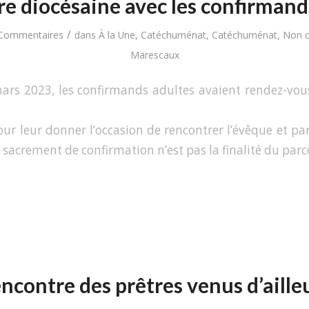
e diocésaine avec les confirmand
/
Commentaires
dans
À la Une
,
Catéchuménat
,
Catéchuménat
,
Non c
Marescaux
ars 2023, les confirmands adultes avaient rendez-vou
ur leur donner l’occasion de rencontrer l’évêque et par 
sacrement de confirmation n’est pas la finalité du parc
ncontre des prêtres venus d’aille