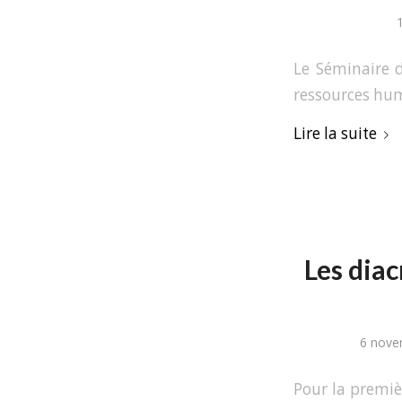
Le Séminaire d
ressources hu
Lire la suite
Les diac
6 nove
Pour la premiè