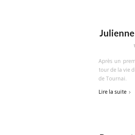
Julienne
Après un prem
tour de la vie 
de Tournai.
Lire la suite