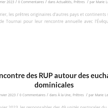
/
/
/
vrier 2023
0 Commentaires
dans
Actualités
,
Prêtres
par
Marie Le
rier, les prêtres originaires d’autres pays et continents
e Tournai pour leur rencontre annuelle avec l’Évêqu
ncontre des RUP autour des eucha
dominicales
/
/
/
nvier 2023
0 Commentaires
dans
À la Une
,
Prêtres
par
Marie Le
vier 2023, les responsables des 49 unités pastorales du