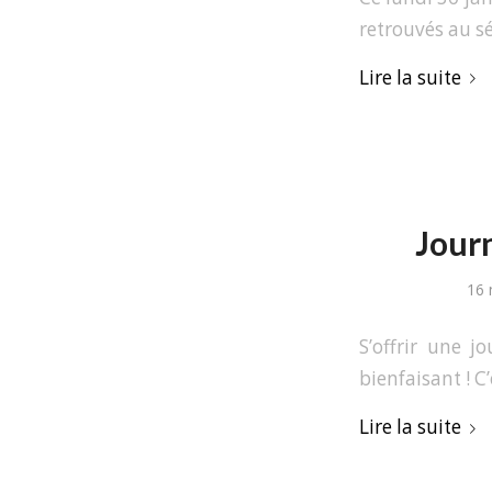
retrouvés au sé
Lire la suite
Journ
16 
S’offrir une j
bienfaisant ! C
Lire la suite