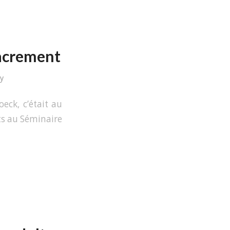
Sacrement
ly
ck, c’était au
ets au Séminaire