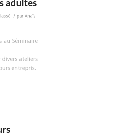
s adultes
/
lassé
par
Anaïs
s au Séminaire
divers ateliers
ours entrepris.
urs