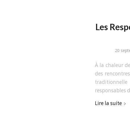
Les Respo
20 sept
À la chaleur de
des rencontres
traditionnell
responsables d’
Lire la suite