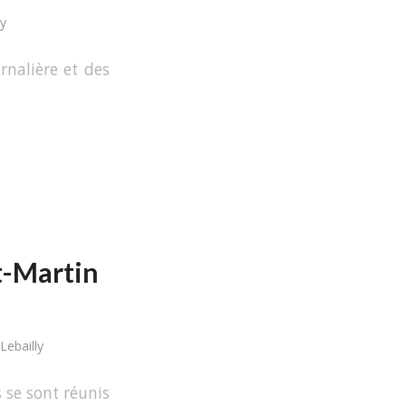
ly
rnalière et des
nt-Martin
Lebailly
 se sont réunis