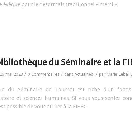
e évêque pour le désormais traditionnel « merci ».
bibliothèque du Séminaire et la F
/
/
/
26 mai 2023
0 Commentaires
dans
Actualités
par
Marie Lebaill
que du Séminaire de Tournai est riche d’un fonds 
istoire et sciences humaines. Si vous vous sentez co
est possible de vous affilier à la FIBBC.