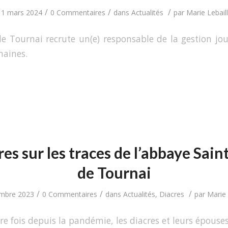
/
/
/
11 mars 2024
0 Commentaires
dans
Actualités
par
Marie Lebail
e Tournai recrute un(e) responsable de la gestion jou
maines.
res sur les traces de l’abbaye Sai
de Tournai
/
/
/
mbre 2023
0 Commentaires
dans
Actualités
,
Diacres
par
Marie 
re fois depuis la pandémie, les diacres et leurs épouses