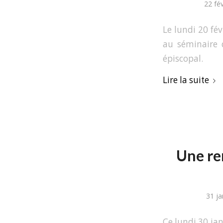
22 fé
Le lundi 20 fév
au séminaire d
épiscopal.
Lire la suite
Une re
31 ja
Ce lundi 30 jan