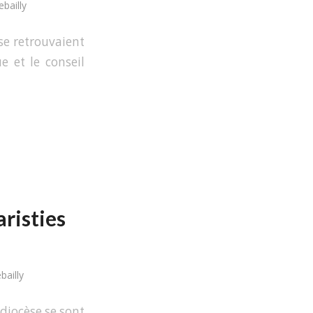
bailly
 se retrouvaient
e et le conseil
risties
bailly
 diocèse se sont