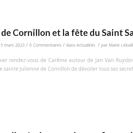
 de Cornillon et la fête du Saint 
/
/
/
15 mars 2023
0 Commentaires
dans
Actualités
par
Marie Lebail
ier rendez-vous de Carême autour de Jan Van Ruysbroe
de sainte Julienne de Cornillon de dévoiler tous ses secr