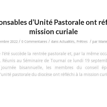
nsables d’Unité Pastorale ont réf
mission curiale
/
/
/
embre 2022
0 Commentaires
dans
Actualités
,
Prêtres
par
Marie
 l’été succède la rentrée pastorale et, par la même occ
. Réunis au Séminaire de Tournai ce lundi 19 septemb
e journée bisannuelle, les membres du conseil ép
unité pastorale du diocèse ont réfléchi à la mission curi