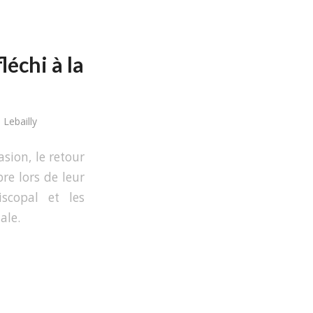
léchi à la
 Lebailly
asion, le retour
re lors de leur
iscopal et les
ale.