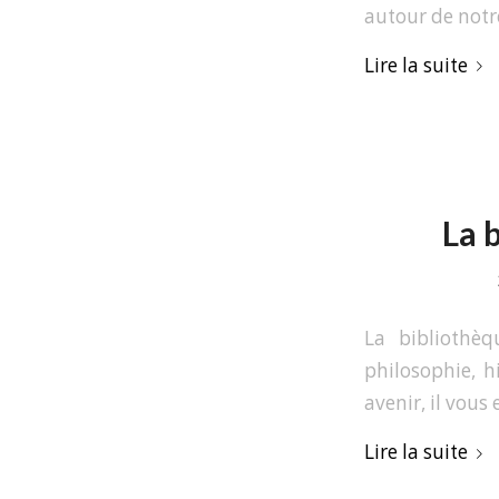
autour de notr
Lire la suite
La 
La bibliothè
philosophie, h
avenir, il vous 
Lire la suite