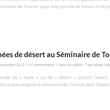
minaire de Tournai pour une journée de travail et de pr
ées de désert au Séminaire de T
/
/
/
novembre 2022
0 Commentaires
dans
Actualités
par
Marie Leba
ournée de « halte » ou de « désert » durant l’Avent,
’est ce que propose le séminaire de Tournai pour l’Avent