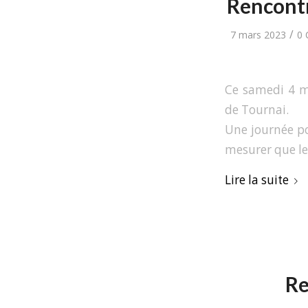
Rencontr
/
7 mars 2023
0 
Ce samedi 4 m
de Tournai.
Une journée po
mesurer que le 
Lire la suite
Re